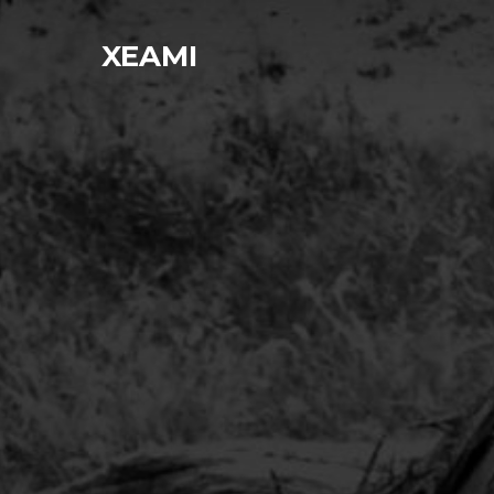
コ
ン
XEAMI
テ
ン
ツ
へ
ス
キ
ッ
プ