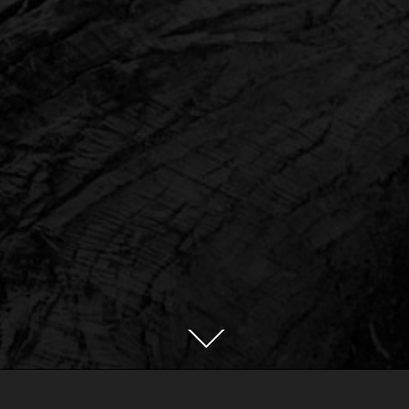
本
文
ま