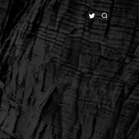
検
XEAM NFT Official
索
対
象: